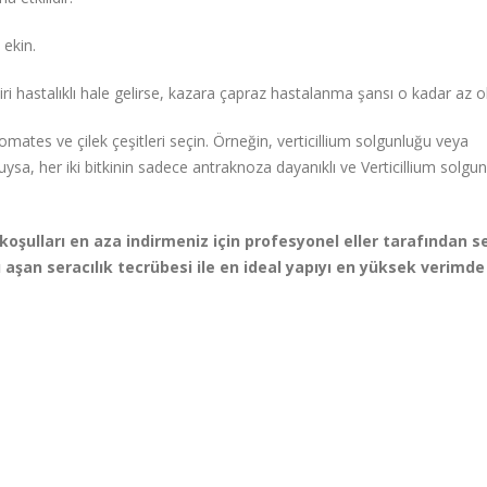
ekin.
ri hastalıklı hale gelirse, kazara çapraz hastalanma şansı o kadar az ol
mates ve çilek çeşitleri seçin. Örneğin, verticillium solgunluğu veya
sa, her iki bitkinin sadece antraknoza dayanıklı ve Verticillium solgu
koşulları en aza indirmeniz için profesyonel eller tarafından s
aşan seracılık tecrübesi ile en ideal yapıyı en yüksek verimde