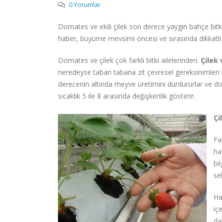
0 Yorumlar
Domates ve ekili çilek son derece yaygın bahçe bitkiler
haber, büyüme mevsimi öncesi ve sırasında dikkatli p
Domates ve çilek çok farklı bitki ailelerinden.
Çilek
neredeyse taban tabana zıt çevresel gereksinimleri vard
derecenin altında meyve üretimini durdururlar ve don
sıcaklık 5 ile 8 arasında değişkenlik gösterir.
Çi
Fa
ha
bi
se
Ha
iç
dah