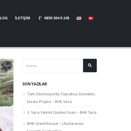
BLOG
İLETİŞİM
0850 304 0 245
SON YAZILAR
Tam Otomasyonlu Topraksız Domates
Serası Projesi – BHK Sera
3. Sera Yatırım Günleri Fuarı – BHK Sera
BHK Greenhouse – Uluslararası
Seracılık Faaliyetleri