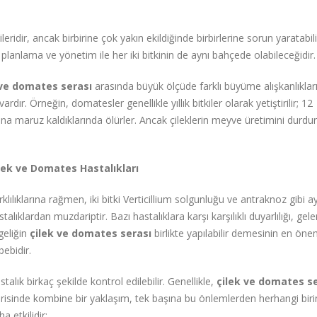
idir, ancak birbirine çok yakın ekildiğinde birbirlerine sorun yaratabilir
lanlama ve yönetim ile her iki bitkinin de aynı bahçede olabileceğidir.
 ve domates serası
arasında büyük ölçüde farklı büyüme alışkanlıklar
ır. Örneğin, domatesler genellikle yıllık bitkiler olarak yetiştirilir; 12
a maruz kaldıklarında ölürler. Ancak çileklerin meyve üretimini durdur
lek ve Domates Hastalıkları
rklılıklarına rağmen, iki bitki Verticillium solgunluğu ve antraknoz gibi a
stalıklardan muzdariptir. Bazı hastalıklara karşı karşılıklı duyarlılığı, gel
lgeliğin
çilek ve domates serası
birlikte yapılabilir demesinin en öne
bebidir.
stalık birkaç şekilde kontrol edilebilir. Genellikle,
çilek ve domates s
erisinde kombine bir yaklaşım, tek başına bu önlemlerden herhangi bir
a etkilidir: