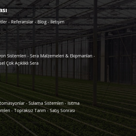
ası
tler
-
Referanslar
-
Blog
-
İletişim
on Sistemleri
-
Sera Malzemeleri & Ekipmanları
-
el Çok Açıklıklı Sera
tomasyonlar
-
Sulama Sistemleri
-
Isıtma
mleri
-
Topraksız Tarım
-
Satış Sonrası