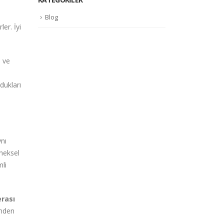
Blog
ler. İyi
ı ve
dukları
ynı
eneksel
mli
erası
inden