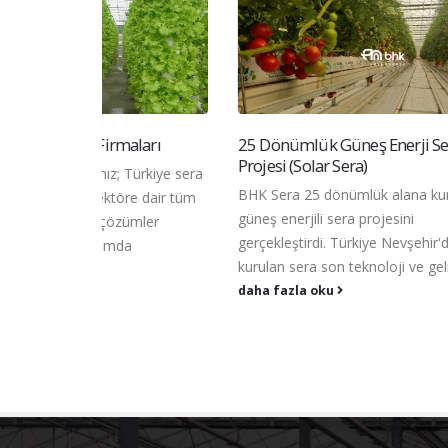
maları
25 Dönümlük Güneş Enerji Sera
Katar 
Projesi (Solar Sera)
 Türkiye sera
Dünyanı
BHK Sera 25 dönümlük alana kurulu
töre dair tüm
firmaya
güneş enerjili sera projesini
özümler
sera pr
gerçekleştirdi. Türkiye Nevşehir'de
da
firmam
kurulan sera son teknoloji ve gelişmiş...
etmekte
daha fazla oku
daha f