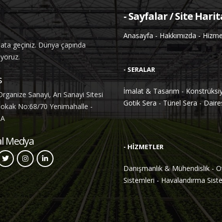
- Sayfalar / Site Harit
Anasayfa
-
Hakkımızda
-
Hizme
ibata geçiniz. Dünya çapında
uyoruz.
- SERALAR
s
İmalat & Tasarım
-
Konstrüksiy
Organize Sanayi, Arı Sanayi Sitesi
Gotik Sera
-
Tünel Sera
-
Daires
Sokak No:68/70 Yenimahalle -
RA
al Medya
- HİZMETLER
Danışmanlık & Mühendislik
-
O
Sistemleri
-
Havalandırma Siste