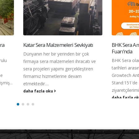
Sera Malzemeleri Sevkiyatı
BHK Sera Antalya Growtech 2
Fuarı’nda
n her bir yerinden bir çok
BHK Sera olarak 20-23 Kasım 2
 sera malzemeleri ihracatı ve
tarihleri arasında gerçekleşecek 
ojeleri yapımı gerçekleştiren
Growtech Antalya Fuarı'nda Hall
ız hizmetlerine devam
Stand:151'de siz değerli
dir....
ziyaretçilerimizi...
azla oku
daha fazla oku