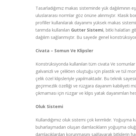
Tasarladığımız makas sisteminde yük dağılımının eşi
uluslararası normlar göz önüne alınmıştır. Klasik 
profiller kullanılarak dayanımı yüksek makas sistemi 
tarımda kullanılan
Gutter Sistemi
, bitki halatları
dağılım sağlanmıştır. Bu sayede genel konstrüksiyon 
Civata – Somun Ve Klipsler
Konstrüksiyonda kullanılan tüm civata Ve somunlar 
galvanizli ve çelikten oluştuğu için plastik ve tül mo
çelik özel klipsleriyle yapılmaktadır. Bu teknik saye
geçirmezlik özelliği ve rüzgara dayanım kabiliyeti
çıkmaması için rüzgar ve klips yatak dayanımları he
Oluk Sistemi
Kullandığımız oluk sistemi çok kırımlıdır. Yoğuşma k
buharlaşmadan oluşan damlacıkların yoğuşma oluğuna
damlacıklardan korunmasını sağlayarak bitkilerin has