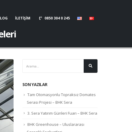
BLOG
İLETİŞİM
0850 304 0 245
leri
SON YAZILAR
Tam Otomasyonlu Topraksız Domates
Serası Projesi – BHK Sera
3. Sera Yatırım Günleri Fuarı – BHK Sera
BHK Greenhouse – Uluslararası
Seracılık Faaliyetleri