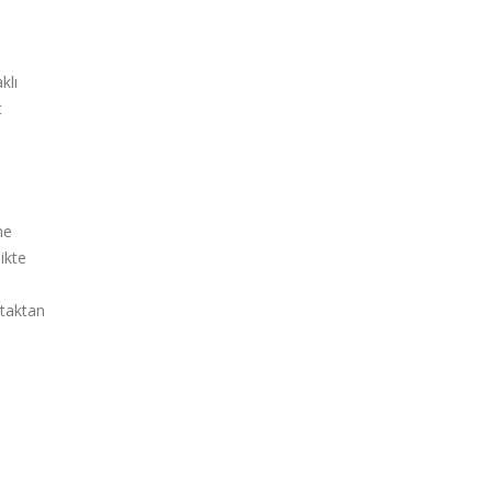
klı
t
me
ikte
ataktan