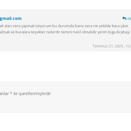
@gmail.com
c
i alan sera yapmak istiyorum bu durumda bana sera ne şekilde kaca çıkar
lmak ve buralara teşvikler nelerdir temini nasil olmalidir yerim biga ilicabaşi
Temmuz 21, 2020 , 1:
lanlar
*
ile işaretlenmişlerdir