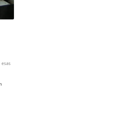
ı esas
n