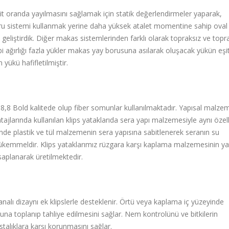
t oranda yayılmasını sağlamak için statik değerlendirmeler yaparak,
boru sistemi kullanmak yerine daha yüksek atalet momentine sahip oval
geliştirdik. Diğer makas sistemlerinden farklı olarak topraksız ve topra
 gibi ağırlığı fazla yükler makas yay borusuna asılarak oluşacak yükün eşi
yükü hafifletilmiştir.
8,8 Bold kalitede olup fiber somunlar kullanılmaktadır. Yapısal malze
ntajlarında kullanılan klips yataklarıda sera yapı malzemesiyle aynı özell
sinde plastik ve tül malzemenin sera yapısına sabitlenerek seranın su
 mükemmeldir. Klips yataklarımız rüzgara karşı kaplama malzemesinin y
saplanarak üretilmektedir.
analı dizaynı ek klipslerle desteklenir. Örtü veya kaplama iç yüzeyinde
 toplanıp tahliye edilmesini sağlar. Nem kontrolünü ve bitkilerin
talıklara karşı korunmasını sağlar.